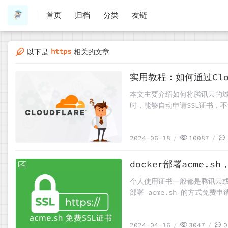
首页
归档
分类
友链
https
以下是
相关的文章
实用教程：如何通过Clo
2024-06-18
本文主要介绍如何将腾讯云的域名转移
时，能够自动申请SSL证书，
2024-06-18
10087
docker部署acme
2024-04-16
个人使用证书一般都是腾讯云或
部署 acme.sh 的方式免
Token
2024-04-16
3047
0