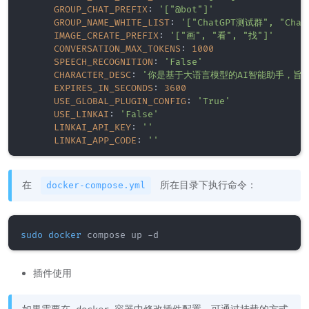
GROUP_CHAT_PREFIX
:
'["@bot"]'
GROUP_NAME_WHITE_LIST
:
'["ChatGPT测试群", "Cha
IMAGE_CREATE_PREFIX
:
'["画", "看", "找"]'
CONVERSATION_MAX_TOKENS
:
1000
SPEECH_RECOGNITION
:
'False'
CHARACTER_DESC
:
'你是基于大语言模型的AI智能助手，旨
EXPIRES_IN_SECONDS
:
3600
USE_GLOBAL_PLUGIN_CONFIG
:
'True'
USE_LINKAI
:
'False'
LINKAI_API_KEY
:
''
LINKAI_APP_CODE
:
''
在
所在目录下执行命令：
docker-compose.yml
sudo
docker
插件使用
如果需要在 docker 容器中修改插件配置，可通过挂载的方式