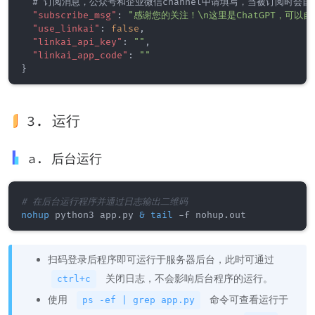
  # 订阅消息，公众号和企业微信channel中请填写，当被订阅时
"subscribe_msg"
:
"感谢您的关注！\n这里是ChatGPT，可以
"use_linkai"
:
false
,
                         
"linkai_api_key"
:
""
,
                             
"linkai_app_code"
:
""
}
3. 运行
a. 后台运行
# 在后台运行程序并通过日志输出二维码
nohup
 python3 app.py 
&
tail
扫码登录后程序即可运行于服务器后台，此时可通过
关闭日志，不会影响后台程序的运行。
ctrl+c
使用
命令可查看运行于
ps -ef | grep app.py