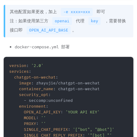
其他配置如果更改，加上
即可
-e xxxx=xxx
注：如果使用第三方
代理
，需要替换
openai
key
接口即
。
OPEN_AI_API_BASE
docker-compose.yml 部署
version
:
'2.0'
services
:
chatgpt-on-wechat
:
image
:
 zhayujie/chatgpt
-
on
-
wechat

container_name
:
 chatgpt
-
on
-
wechat

security_opt
:
-
 seccomp
:
unconfined

environment
:
OPEN_AI_API_KEY
:
'YOUR API KEY'
MODEL
:
''
PROXY
:
''
SINGLE_CHAT_PREFIX
:
'["bot", "@bot"]'
SINGLE_CHAT_REPLY_PREFIX
:
'"[bot] "'