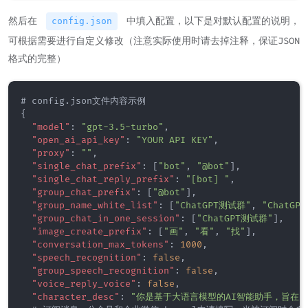
然后在
中填入配置，以下是对默认配置的说明，
config.json
可根据需要进行自定义修改（注意实际使用时请去掉注释，保证JSON
格式的完整）
{
"model"
:
"gpt-3.5-turbo"
,
                       
"open_ai_api_key"
:
"YOUR API KEY"
,
              
"proxy"
:
""
,
                               
"single_chat_prefix"
:
[
"bot"
,
"@bot"
]
,
         
"single_chat_reply_prefix"
:
"[bot] "
,
          
"group_chat_prefix"
:
[
"@bot"
]
,
                
"group_name_white_list"
:
[
"ChatGPT测试群"
,
"ChatGP
"group_chat_in_one_session"
:
[
"ChatGPT测试群"
]
,
   
"image_create_prefix"
:
[
"画"
,
"看"
,
"找"
]
,
        
"conversation_max_tokens"
:
1000
,
               
"speech_recognition"
:
false
,
                    
"group_speech_recognition"
:
false
,
              
"voice_reply_voice"
:
false
,
                    
"character_desc"
:
"你是基于大语言模型的AI智能助手，旨在